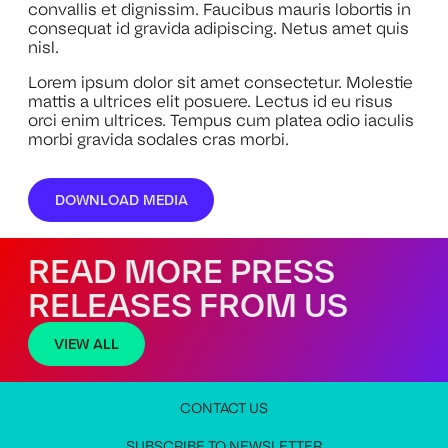
convallis et dignissim. Faucibus mauris lobortis in
consequat id gravida adipiscing. Netus amet quis
nisl.
Lorem ipsum dolor sit amet consectetur. Molestie
mattis a ultrices elit posuere. Lectus id eu risus
orci enim ultrices. Tempus cum platea odio iaculis
morbi gravida sodales cras morbi.
DOWNLOAD MEDIA
READ MORE PRESS
RELEASES FROM US
VIEW ALL
CONTACT US
JOIN OUR NEWSLETTER
MEDIA PRESS KIT
CONTACT US
SUBSCRIBE TO NEWSLETTER